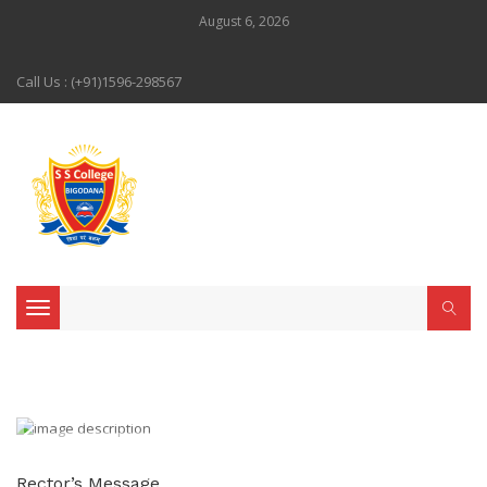
August 6, 2026
Call Us : (+91)1596-298567
Toggle navigation
Rector’s Message