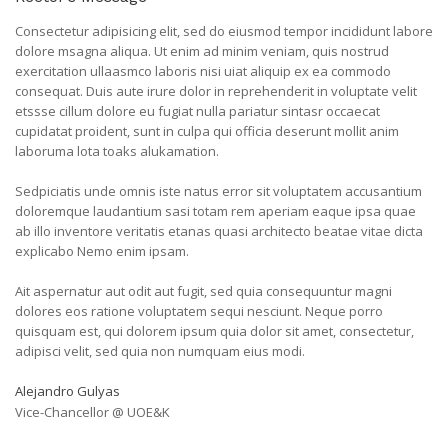
Consectetur adipisicing elit, sed do eiusmod tempor incididunt labore
dolore msagna aliqua. Ut enim ad minim veniam, quis nostrud
exercitation ullaasmco laboris nisi uiat aliquip ex ea commodo
consequat. Duis aute irure dolor in reprehenderit in voluptate velit
etssse cillum dolore eu fugiat nulla pariatur sintasr occaecat
cupidatat proident, sunt in culpa qui officia deserunt mollit anim
laboruma lota toaks alukamation.
Sedpiciatis unde omnis iste natus error sit voluptatem accusantium
doloremque laudantium sasi totam rem aperiam eaque ipsa quae
ab illo inventore veritatis etanas quasi architecto beatae vitae dicta
explicabo Nemo enim ipsam.
Ait aspernatur aut odit aut fugit, sed quia consequuntur magni
dolores eos ratione voluptatem sequi nesciunt. Neque porro
quisquam est, qui dolorem ipsum quia dolor sit amet, consectetur,
adipisci velit, sed quia non numquam eius modi.
Alejandro Gulyas
Vice-Chancellor @ UOE&K