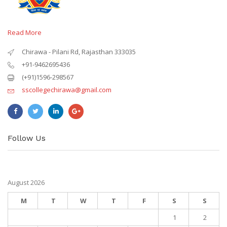
Read More
Chirawa - Pilani Rd, Rajasthan 333035
+91-9462695436
(+91)1596-298567
sscollegechirawa@gmail.com
Follow Us
August 2026
M
T
W
T
F
S
S
1
2